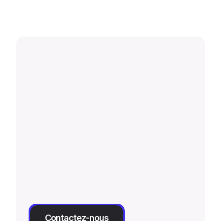
Les contrôles réguliers permettent de
détecter et de corriger les problèmes
avant qu’ils ne deviennent majeurs.
Contactez-nous